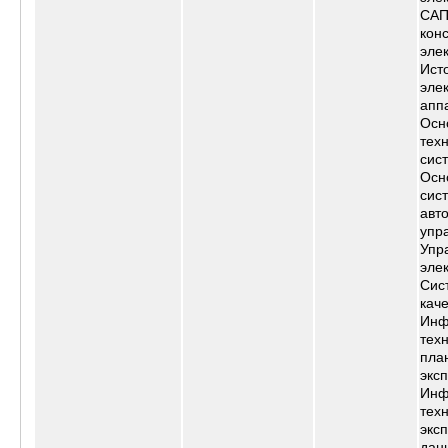
САП
кон
эле
Ист
эле
апп
Осн
тех
сис
Осн
сис
авт
упр
Упр
эле
Сис
кач
Инф
тех
пла
экс
Инф
тех
экс
дан