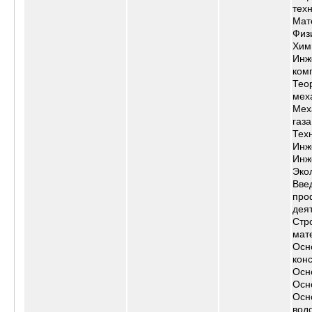
тех
Мат
Физ
Хим
Инж
ком
Тео
мех
Мех
газа
Тех
Инж
Инж
Эко
Вве
про
дея
Стр
мат
Осн
кон
Осн
Осн
Осн
вод