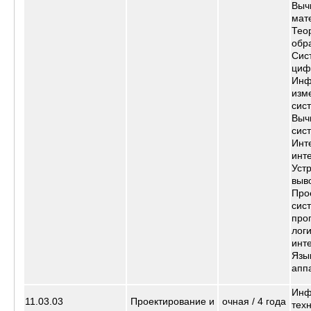
Выч
мат
Тео
обр
Сис
циф
Инф
изм
сис
Выч
сис
Инт
инт
Уст
выв
Про
сис
про
лог
инт
Язы
апп
Инф
11.03.03
Проектирование и
очная /
4 года
тех