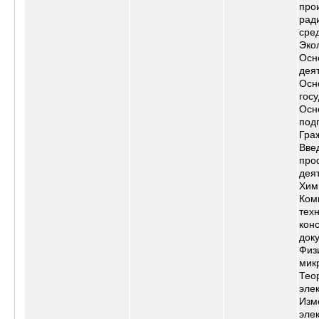
про
рад
сре
Эко
Осн
дея
Осн
гос
Осн
под
Гра
Вве
про
дея
Хим
Ком
тех
кон
док
Физ
мик
Тео
эле
Изм
эле