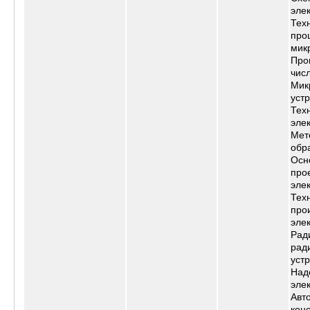
эле
Тех
про
мик
Про
чис
Мик
уст
Тех
эле
Мет
обр
Осн
про
эле
Тех
про
эле
Рад
рад
уст
Над
эле
Авт
конс