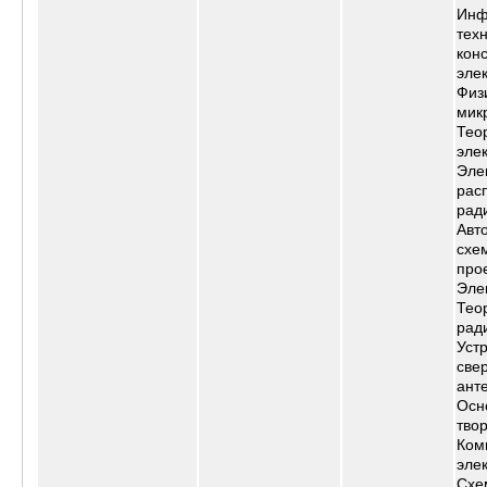
Инф
тех
кон
эле
Физ
мик
Тео
эле
Эле
рас
рад
Авт
схе
про
Эле
Тео
рад
Уст
све
ант
Осн
тво
Ком
эле
Схе