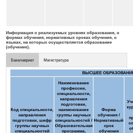
Информация о реализуемых уровнях образования, о
формах обучения, нормативных сроках обучения, о
языках, на которых осуществляется образование
(обучение).
Бакалавриат
Магистратура
ВЫСШЕЕ ОБРАЗОВАНИЕ
Наименование
профессии,
специальности,
направления
Уч
подготовки,
ку
Код специальности,
наименование
Форма
направления
группы научных
обучения /
п
подготовки, шифр
специальностей /
Нормативный
с
группы научных
Образовательная
срок
о
специальностей
программа,
обучения