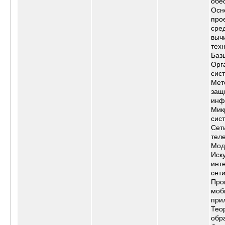
обе
Осн
про
сре
выч
тех
Баз
Орг
сис
Мет
защ
инф
Мик
сис
Сет
тел
Мод
Иск
инт
сет
Про
моб
при
Тео
обр