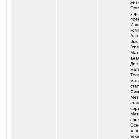
жиз
Орг
упр
пре
Инж
ком
Алг
Выс
(сп
Мат
ана
Дис
мат
Тео
мат
стат
Физ
Мет
ста
сер
Мат
эле
Осн
кон
тех