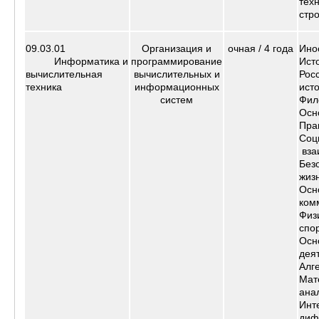
тех
стр
09.03.01
Организация и
очная /
4 года
Ино
Информатика и
программирование
Ист
вычислительная
вычислительных и
Рос
техника
информационных
ист
систем
Фил
Осн
Пра
Соц
вза
Без
жиз
Осн
ком
Физ
спо
Осн
дея
Алг
Мат
ана
Инт
диф