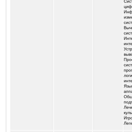
Сис
циф
Инф
изм
сис
Выч
сис
Инт
инт
Уст
выв
Про
сис
про
лог
инт
Язы
апп
Общ
под
Леч
куль
Игр
Лег