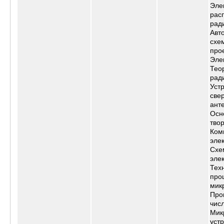
Эле
рас
рад
Авт
схе
про
Эле
Тео
рад
Уст
све
ант
Осн
тво
Ком
эле
Схе
эле
Тех
про
мик
Про
чис
Мик
уст