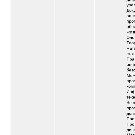
ура
Док
апп
про
обе
Физ
Эле
Тео
мат
стат
Пра
инф
без
Меж
про
ком
Инф
тех
Вве
про
дея
Про
Про
дис