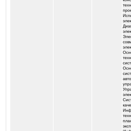
тех
про
Исп
эле
Диа
эле
Эле
сов
эле
Осн
тех
сис
Осн
сис
авт
упр
Упр
эле
Сис
кач
Инф
тех
пла
экс