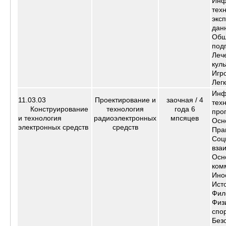
Инф
тех
экс
дан
Общ
под
Леч
куль
Игр
Лег
Инф
11.03.03
Проектирование и
заочная /
4
тех
Конструирование
технология
года 6
про
и технология
радиоэлектронных
мпсяцев
Осн
электронных средств
средств
Пра
Соц
вза
Осн
ком
Ино
Ист
Фил
Физ
спо
Без