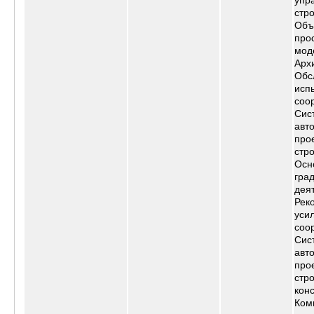
упр
стр
Объ
про
мод
Арх
Обс
исп
соо
Сис
авт
про
стр
Осн
гра
дея
Рек
уси
соо
Сис
авт
про
стр
кон
Ком