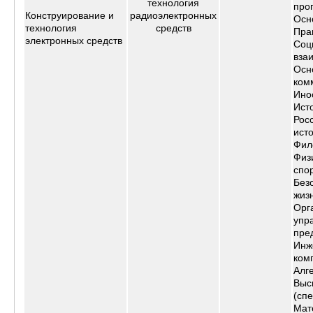
технология
про
Конструирование и
радиоэлектронных
Осн
технология
средств
Пра
электронных средств
Соц
вза
Осн
ком
Ино
Ист
Рос
ист
Фил
Физ
спо
Без
жиз
Орг
упр
пре
Инж
ком
Алг
Выс
(сп
Мат