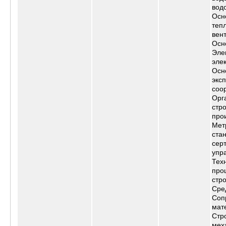
вод
Осн
теп
вен
Осн
Эле
эле
Осн
экс
соо
Орг
стр
про
Мет
ста
сер
упр
Тех
про
стр
Сре
Соп
мат
Стр
мех