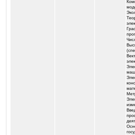
Ком
мод
Эко
Тео
эле
Гра
про
Чис
Выс
(сп
Век
эле
Эле
маш
Эле
кон
мат
Мет
Эле
изм
Вве
про
дея
Осн
гос