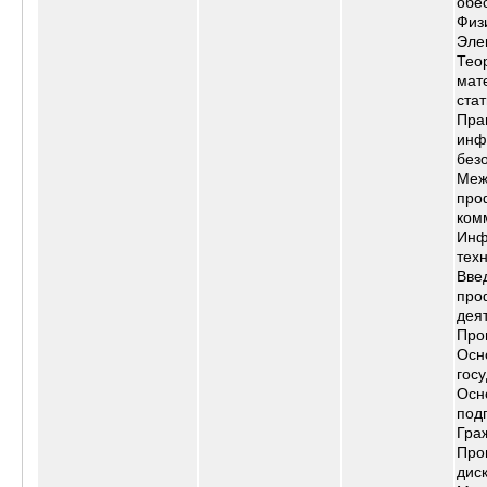
обе
Физ
Эле
Тео
мат
стат
Пра
инф
без
Меж
про
ком
Инф
тех
Вве
про
дея
Про
Осн
гос
Осн
под
Гра
Про
дис