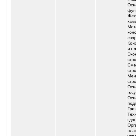
Осн
фун
Жел
кам
Мет
кон
сва
Кон
и п
Эко
стр
Сме
стр
Мен
стр
Осн
гос
Осн
под
Гра
Тех
зда
Орг
пла