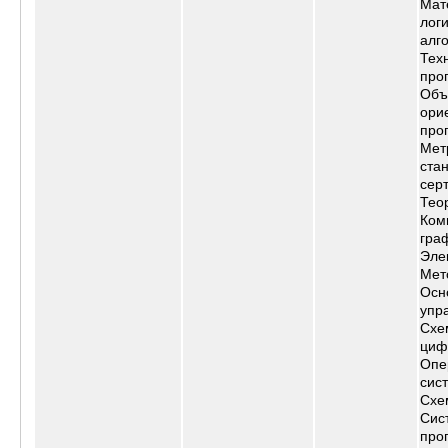
Мат
логи
алг
Тех
про
Объ
ори
про
Мет
ста
сер
Тео
Ком
гра
Эле
Мет
Осн
упр
Схе
циф
Опе
сис
Схе
Сис
про