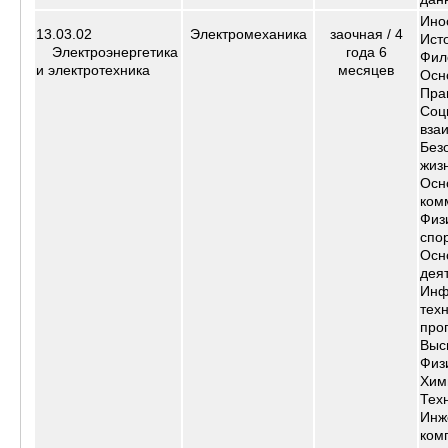
Ино
13.03.02
Электромеханика
заочная /
4
Ист
Электроэнергетика
года 6
Фил
и электротехника
месяцев
Осн
Пра
Соц
вза
Без
жиз
Осн
ком
Физ
спо
Осн
дея
Инф
тех
про
Выс
Физ
Хим
Тех
Инж
ком