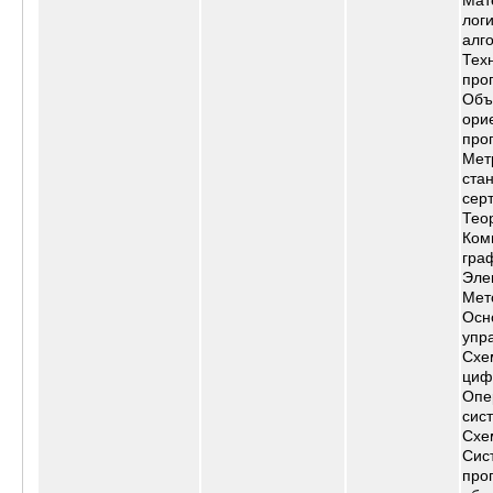
Мат
логи
алг
Тех
про
Объ
ори
про
Мет
ста
сер
Тео
Ком
гра
Эле
Мет
Осн
упр
Схе
циф
Опе
сис
Схе
Сис
про