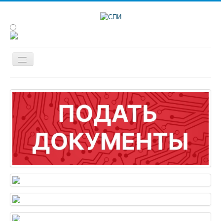
Сведения об образовательной
организации
Об институте
Студенту
Наука
Конференции
Абитуриенту
Анкетирование