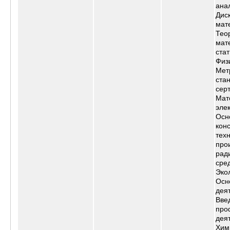
ана
Дис
мат
Тео
мат
стат
Физ
Мет
ста
сер
Мат
эле
Осн
кон
тех
про
рад
сре
Эко
Осн
дея
Вве
про
дея
Хим