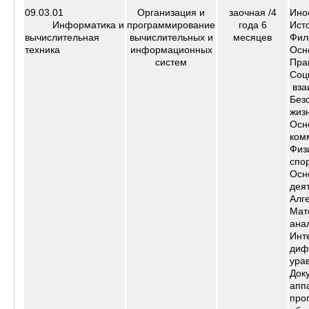
09.03.01
Организация и
заочная /
4
Ино
Информатика и
программирование
года 6
Ист
вычислительная
вычислительных и
месяцев
Фил
техника
информационных
Осн
систем
Пра
Соц
вза
Без
жиз
Осн
ком
Физ
спо
Осн
дея
Алг
Мат
ана
Инт
диф
ура
Док
апп
про