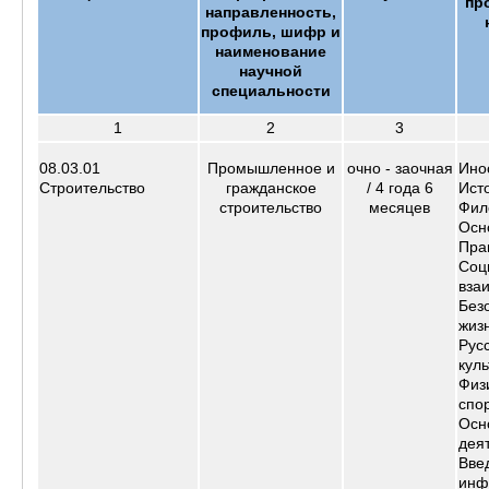
пр
направленность,
профиль, шифр и
наименование
научной
специальности
1
2
3
08.03.01
Промышленное и
очно - заочная
Ино
Строите
льство
гражданское
/
4 года 6
Ист
строительство
месяцев
Фил
Осн
Пра
Соц
вза
Без
жиз
Русс
куль
Физ
спо
Осн
дея
Вве
инф