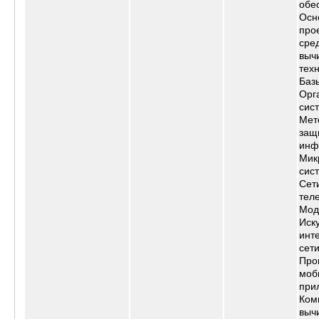
обе
Осн
про
сре
выч
тех
Баз
Орг
сис
Мет
защ
инф
Мик
сис
Сет
тел
Мод
Иск
инт
сет
Про
моб
при
Ком
выч