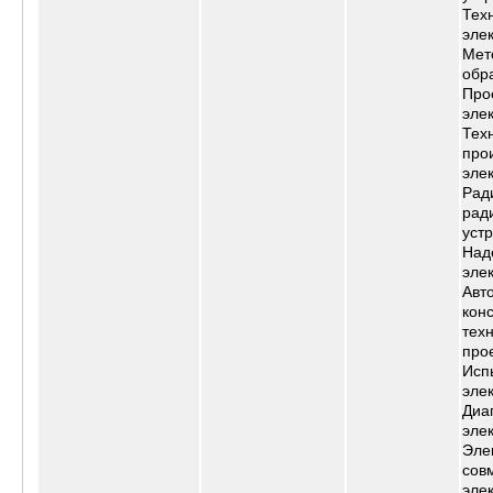
Тех
эле
Мет
обр
Про
эле
Тех
про
эле
Рад
рад
уст
Над
эле
Авт
конс
тех
про
Исп
эле
Диа
эле
Эле
сов
эле