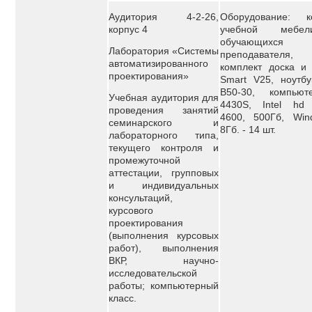
Аудитория 4-2-26,
Оборудование: к
корпус 4
учебной мебе
обучающи
Лаборатория «Системы
преподавателя,
автоматизированного
комплект доска и 
проектирования»
Smart V25, ноутбу
B50-30, компьют
Учебная аудитория для
4430S, Intel hd 
проведения занятий
4600, 500Гб, Win
семинарского и
8Гб. - 14 шт.
лабораторного типа,
текущего контроля и
промежуточной
аттестации, групповых
и индивидуальных
консультаций,
курсового
проектирования
(выполнения курсовых
работ), выполнения
ВКР, научно-
исследовательской
работы; компьютерный
класс.