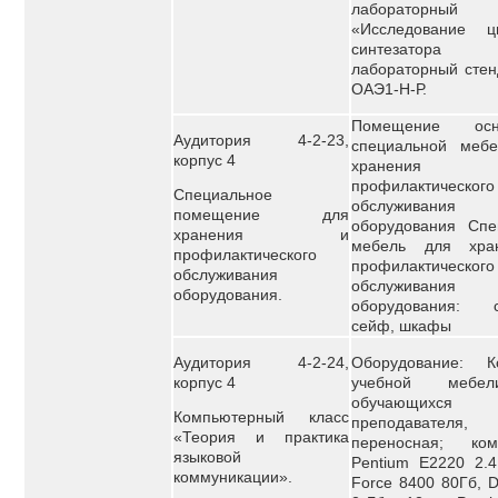
лабораторный
«Исследование ц
синтезатора ч
лабораторный стен
ОАЭ1-Н-Р.
Помещение осн
Аудитория 4-2-23,
специальной меб
корпус 4
хранен
профилактического
Специальное
обслуживания у
помещение для
оборудования Спе
хранения и
мебель для хра
профилактического
профилактического
обслуживания
обслуживания у
оборудования.
оборудования: с
сейф, шкафы
Аудитория 4-2-24,
Оборудование: К
корпус 4
учебной мебе
обучающи
Компьютерный класс
преподавателя
«Теория и практика
переносная; ком
языковой
Pentium E2220 2.
коммуникации».
Force 8400 80Гб, D