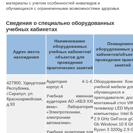
материалы с учетом особенностей инвалидов и
обучающихся с ограниченными возможностями здоровья.
Сведения о специально оборудованных
учебных кабинетах
Наименование
Оснащеннос
оборудованных
оборудованных 
Адрес места
учебных кабинетов/
кабинетов/объек
нахождения
объектов для
проведения прак
проведения
занятий
практических занятий
Аудитория 4-1-4,
Оборудование: Ком
427900, Удмуртская
корпус 4
учебной мебели дл
Республика,
обучающихся и
г.Сарапул, ул.
Учебная именная
преподавателя; дос
Красноармейская,
аудитория АО «КБЭ XXI
монтажный стол VI
д.93
века». Лаборатория
телевизор LED Myste
«Электротехники,
компьютеры: Intel i
электроники и
2.9 GHz GeForce gt
автоматики».
Gb Windows 10 8 Gb
Ryzen 3 3200g 2.9 
Учебная аудитория для