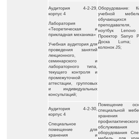
Аудитория 4-2-29,
Оборудование: К
корпус 4
учебной мебе
обучающи
Лаборатория
преподавателя,
«Теоретическая и
ноутбук Lenovo
прикладная механика»
Проектор Sanyo Pr
Доска Luma; К
Учебная аудитория для
колонок JS;
проведения занятий
лекционного,
семинарского и
лабораторного типа,
текущего контроля и
промежуточной
аттестации, групповых
и индивидуальных
консультаций;
Помещение осн
Аудитория 4-2-30,
специальной меб
корпус 4
хранен
профилактического
Специальное
обслуживания у
помещение для
оборудования Спе
хранения и
мебель для хра