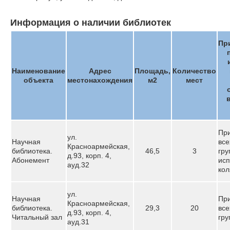
Информация о наличии библиотек
Пр
Наименование
Адрес
Площадь,
Количество
объекта
местонахождения
м2
мест
Пр
ул.
Научная
все
Красноармейская,
библиотека.
46,5
3
гру
д.93, корп. 4,
Абонемент
ис
ауд.32
кол
ул.
Научная
Пр
Красноармейская,
библиотека.
29,3
20
все
д.93, корп. 4,
Читальный зал
гру
ауд.31