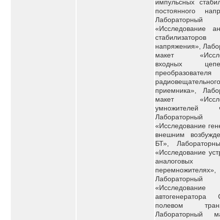
импульсных стабил
постоянного напр
Лабораторный
«Исследование ан
стабилизаторов
напряжения», Лабо
макет «Иссле
входных це
преобразователя
радиовещательног
приемника», Лабо
макет «Иссле
умножителей ча
Лабораторный
«Исследование ген
внешним возбужд
БТ», Лабораторн
«Исследование уст
аналоговых
перемножителях»,
Лабораторный
«Исследование
автогенератора
полевом транзи
Лабораторный м