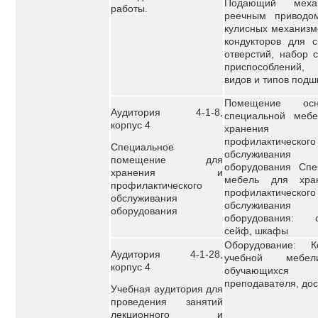
Подающий мех
работы.
реечным приводо
кулисных механизм
кондукторов для с
отверстий, набор 
приспособлений
видов и типов подш
Помещение осн
Аудитория 4-1-8,
специальной меб
корпус 4
хранен
профилактического
Специальное
обслуживания у
помещение для
оборудования Спе
хранения и
мебель для хра
профилактического
профилактического
обслуживания
обслуживания у
оборудования
оборудования: с
сейф, шкафы
Оборудование: К
Аудитория 4-1-28,
учебной мебе
корпус 4
обучающи
преподавателя, до
Учебная аудитория для
проведения занятий
лекционного и