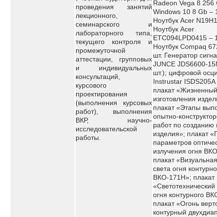
Radeon Vega 8 256
проведения занятий
Windows 10 8 Gb – 1
лекционного,
Ноутбук Acer N19H1 
семинарского и
Ноутбук Acer
лабораторного типа,
ETC094LPD0415 – 1
текущего контроля и
Ноутбук Compaq 67
промежуточной
шт. Генератор сигн
аттестации, групповых
JUNCE JDS6600-15
и индивидуальных
шт.); цифровой ос
консультаций,
Instrustar ISDS205A 
курсового
плакат «Жизненный
проектирования
изготовления издел
(выполнения курсовых
плакат «Этапы вып
работ), выполнения
опытно-конструктор
ВКР, научно-
работ по созданию 
исследовательской
изделия»; плакат «
работы.
параметров оптиче
излучения огня ВК
плакат «Визуальная
света огня контурно
ВКО-171Н»; плакат
«Светотехнический 
огня контурного ВК
плакат «Огонь вер
контурный двухдиа