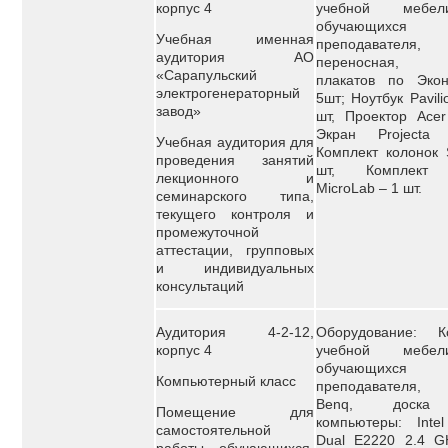
корпус 4
учебной мебе
обучающи
Учебная именная
преподавателя
аудитория АО
переносная, к
«Сарапульский
плакатов по Эко
электрогенераторный
5шт; Ноутбук Pavili
завод»
шт, Проектор Acer
Экран Projecta
Учебная аудитория для
Комплект колонок 
проведения занятий
шт, Комплект 
лекционного и
MicroLab – 1 шт.
семинарского типа,
текущего контроля и
промежуточной
аттестации, групповых
и индивидуальных
консультаций
Аудитория 4-2-12,
Оборудование: К
корпус 4
учебной мебе
обучающи
Компьютерный класс
преподавателя, 
Benq, доска
Помещение для
компьютеры: Intel
самостоятельной
Dual E2220 2.4 GH