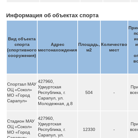
Информация об объектах спорта
При
п
Вид объекта
и
спорта
Адрес
Площадь,
Количество
и
(спортивного
местонахождения
м2
мест
сооружения)
о
в
427960,
Спортзал МАУ
Удмуртская
При
ОЦ «Сокол»
Республика, г.
504
-
все
МО «Город
Сарапул, ул.
Сарапул»
Молодежная, д.8
427960,
Стадион МАУ
Удмуртская
При
ОЦ «Сокол»
Республика, г.
12330
-
все
МО «Город
Сарапул, ул.
Сарапул»