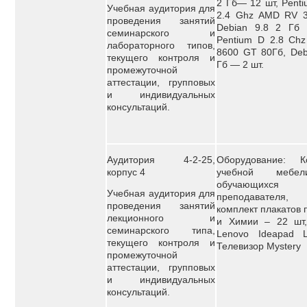
2 Гб— 12 шт, Pent
Учебная аудитория для
2.4 Ghz AMD RV 3
проведения занятий
Debian 9.8 2 Гб
семинарского и
Pentium D 2.8 Chz
лабораторного типов,
8600 GT 80Гб, Deb
текущего контроля и
Гб — 2 шт.
промежуточной
аттестации, групповых
и индивидуальных
консультаций.
Аудитория 4-2-25,
Оборудование: К
корпус 4
учебной мебе
обучающи
Учебная аудитория для
преподавателя,
проведения занятий
комплект плакатов 
лекционного и
и Химии – 22 шт,
семинарского типа,
Lenovo Ideapad L3
текущего контроля и
Телевизор Mystery
промежуточной
аттестации, групповых
и индивидуальных
консультаций.