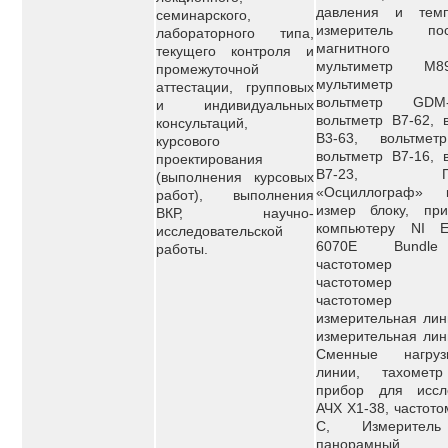
давления и темп
семинарского,
измеритель пос
лабораторного типа,
магнитного
текущего контроля и
мультиметр М89
промежуточной
мультиметр 
аттестации, групповых
вольтметр GDM-
и индивидуальных
вольтметр В7-62, 
консультаций,
В3-63, вольтмет
курсового
вольтметр В7-16, 
проектирования
В7-23, При
(выполнения курсовых
«Осциллограф» 
работ), выполнения
измер блоку, при
ВКР, научно-
компьютеру NI EL
исследовательской
6070E Bundle
работы.
частотомер G
частотомер 
частотомер 
измерительная лин
измерительная лин
Сменные нагру
линии, тахомет
прибор для иссл
АЧХ Х1-38, частот
С, Измерител
панорамный Р