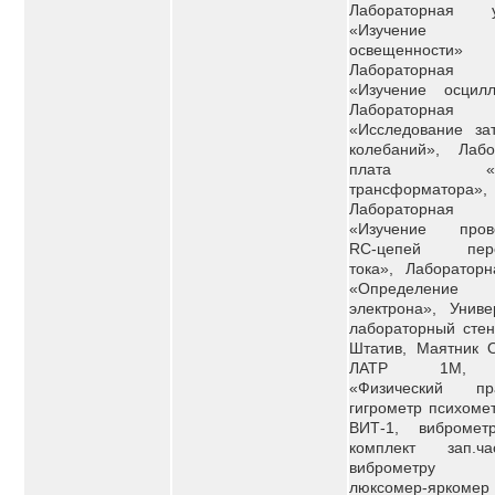
Лабораторная у
«Изучение з
освещеннос
Лабораторная
«Изучение осцилл
Лабораторная
«Исследование за
колебаний», Лабо
плата «Изу
трансформатора»,
Лабораторная
«Изучение пров
RC-цепей пере
тока», Лабораторн
«Определение
электрона», Униве
лабораторный стен
Штатив, Маятник О
ЛАТР 1М, 
«Физический пра
гигрометр психоме
ВИТ-1, вибромет
комплект зап.ч
виброметру 
люксомер-яркомер