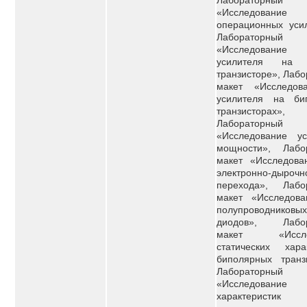
Лабораторный
«Исследование
операционных усил
Лабораторный
«Исследова
усилителя на 
транзисторе», Лаб
макет «Исследо
усилителя на би
транзисторах»,
Лабораторный
«Исследование ус
мощности», Лабо
макет «Исследов
электронно-дырочн
перехода», Лабо
макет «Исследов
полупроводниковых
диодов», Лабор
макет «Иссле
статических харак
биполярных транзи
Лабораторный
«Исследование
характеристик 