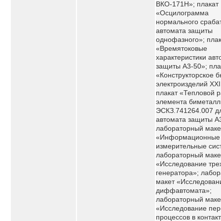
ВКО-171Н»; плакат
«Осцилограмма
нормального сраба
автомата защиты
однофазного»; пла
«Времятоковые
характеристики авт
защиты А3-50»; пла
«Конструкторское 
электроизделий XXI
плакат «Тепловой р
элемента биметалл
ЭСКЗ.741264.007 д
автомата защиты А
лабораторный маке
«Информационные
измерительные сис
лабораторный маке
«Исследование тре
генератора»; лабо
макет «Исследован
диффавтомата»;
лабораторный маке
«Исследование пе
процессов в контак