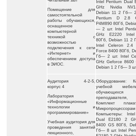
Читальный зал
Intel Pentium Dual 
GHz Nvidia NV1
Помещение для
Debian 11 2 Гб— 2 
самостоятельной
Pentium D 2.8 
работы обучающихся,
P4M890 80Гб, Debia
оснащенное
— 2 шт. Intel Pent
компьютерной
GHz E2220 Inte
техникой с
80Гб, Debian 11 2 
возможностью
Intel Celeron 2.
подключения к сети
Force 8400 80Гб, De
«Интернет» и
Гб— 2 шт. Intel Ce
обеспечением доступа
GHz Geforce 8600 
в ЭИОС.
Debian 1 2 Гб— 3 шт
Аудитория 4-2-5,
Оборудование: К
корпус 4
учебной мебе
обучающи
Лаборатория
преподавателя,
«Информационные
Комплект плак
технологии и
Микропроцессорам
программирование»
Компьютеры: Intel
Dual E2180 2 GH
Учебная аудитория для
8400 GS 80Гб, Deb
проведения занятий
Гб— 8 шт. Intel Pen
лекционного,
E2180 2 GHz Nvidi