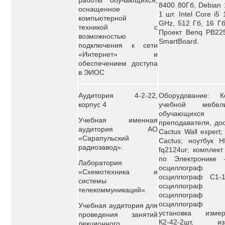
работы обучающихся,
8400 80Гб, Debian
оснащенное
1 шт. Intel Core i5
компьютерной
GHz, 512 Гб, 16 Гб
техникой с
Проект Benq PB225
возможностью
SmartBoard.
подключения к сети
«Интернет» и
обеспечением доступа
в ЭИОС
Аудитория 4-2-22,
Оборудование: К
корпус 4
учебной мебе
обучающи
Учебная именная
преподавателя, дос
аудитория АО
Сactus Wall expert;
«Сарапульский
Сactus; ноутбук H
радиозавод».
fq2124ur; комплект
по Электронике
Лаборатория
осциллограф 
«Схемотехника и
осциллограф С1-1
системы
осциллограф 
телекоммуникаций».
осциллограф 
осциллограф 
Учебная аудитория для
установка измер
проведения занятий
К2-42-2шт, изм
лекционного,