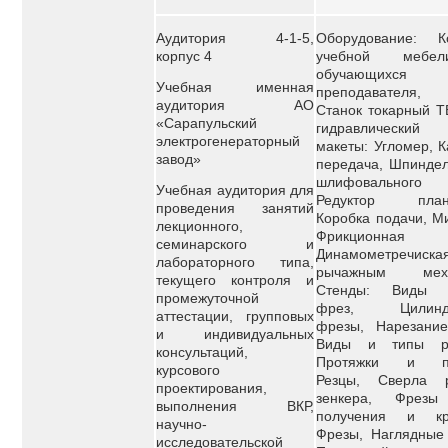
Аудитория 4-1-5,
Оборудование: К
корпус 4
учебной мебе
обучающи
Учебная именная
преподавателя,
аудитория АО
Станок токарный Т
«Сарапульский
гидравлический
электрогенераторный
макеты: Угломер, 
завод»
передача, Шпиндел
шлифовального 
Учебная аудитория для
Редуктор плане
проведения занятий
Коробка подачи, М
лекционного,
Фрикционная 
семинарского и
Динамометречиская
лабораторного типа,
рычажным меха
текущего контроля и
Стенды: Виды к
промежуточной
фрез, Цилиндр
аттестации, групповых
фрезы, Нарезание
и индивидуальных
Виды и типы ра
консультаций,
Протяжки и пр
курсового
Резцы, Сверла р
проектирования,
зенкера, Фрезы
выполнения ВКР,
получения и кр
научно-
Фрезы, Наглядные 
исследовательской