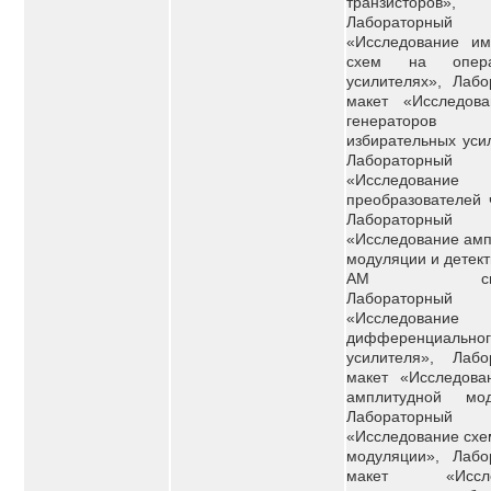
транзисторов»,
Лабораторный
«Исследование им
схем на опера
усилителях», Лабо
макет «Исследов
генерато
избирательных уси
Лабораторный
«Исследование
преобразователей 
Лабораторный
«Исследование амп
модуляции и детек
АМ сигна
Лабораторный
«Исследование
дифференциальног
усилителя», Лабо
макет «Исследова
амплитудной мод
Лабораторный
«Исследование схе
модуляции», Лабо
макет «Иссле