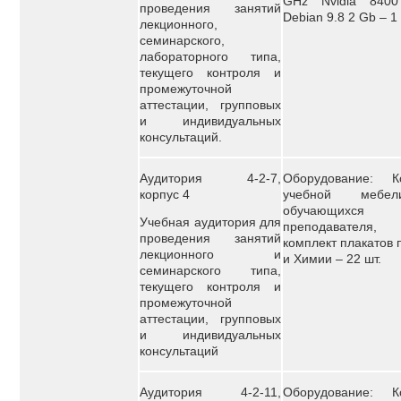
GHz Nvidia 840
проведения занятий
Debian 9.8 2 Gb – 1
лекционного,
семинарского,
лабораторного типа,
текущего контроля и
промежуточной
аттестации, групповых
и индивидуальных
консультаций.
Аудитория 4-2-7,
Оборудование: К
корпус 4
учебной мебе
обучающи
Учебная аудитория для
преподавателя,
проведения занятий
комплект плакатов 
лекционного и
и Химии – 22 шт.
семинарского типа,
текущего контроля и
промежуточной
аттестации, групповых
и индивидуальных
консультаций
Аудитория 4-2-11,
Оборудование: К