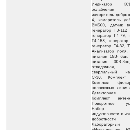
Индикатор 
ослабления Я
измеритель доброт
4, измеритель доб
ВМ560, датчик вл
генератор Г3-112 
генератор Г4-79, 
Г4-158, генератор
генератор Г4-32, Т
Анализатор поля, 
питания 15В- 6шт,
питания 30В-8ш
отладочная, 
сверлильный на
С-30, Комплект 
Комплект филь
полосковых линиях
Детекторная г
Комплект анте
Поворотное уст
Набор ка
индуктивности к и
добротности 
Лабораторный
«Исследование 