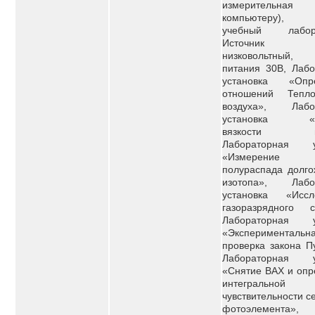
измеритель
компьютеру), К
учебный лабора
Источник п
низковольтный, 
питания 30В, Лабо
установка «Опр
отношений Тепло
воздуха», Лабо
установка «И
вязкости воз
Лабораторная у
«Измерение п
полураспада долго
изотопа», Лабо
установка «Иссл
газоразрядного сч
Лабораторная у
«Экспериментальн
проверка закона П
Лабораторная у
«Снятие ВАХ и опр
интегральной
чувствительности с
фотоэлемента»,