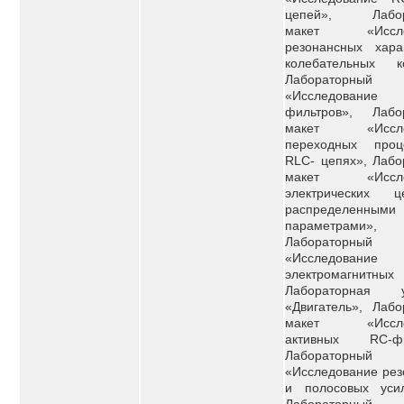
цепей», Лабор
макет «Иссле
резонансных харак
колебательных ко
Лабораторный
«Исследован
фильтров», Лабо
макет «Иссле
переходных про
RLC- цепях», Лабо
макет «Иссле
электрических 
распределенными
параметрами»,
Лабораторный
«Исследование
электромагнитны
Лабораторная у
«Двигатель», Лабо
макет «Иссле
активных RС-фи
Лабораторный
«Исследование рез
и полосовых усил