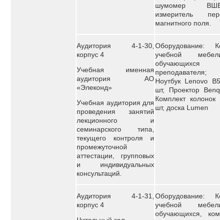
шумомер ВШВ-
измеритель пер
магнитного поля.
Аудитория 4-1-30,
Оборудование: К
корпус 4
учебной мебе
обучающи
Учебная именная
преподавателя;
аудитория АО
Ноутбук Lenovo B5
«Элеконд»
шт, Проектор Benq
Комплект колонок 
Учебная аудитория для
шт, доска Lumen
проведения занятий
лекционного и
семинарского типа,
текущего контроля и
промежуточной
аттестации, групповых
и индивидуальных
консультаций.
Аудитория 4-1-31,
Оборудование: К
корпус 4
учебной мебе
обучающихся, ком