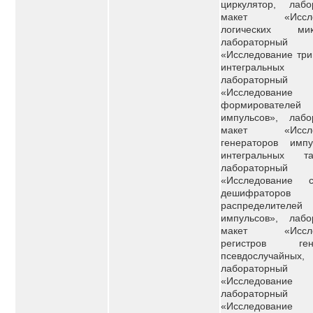
циркулятор, лабо
макет «Иссле
логических мик
лабораторный
«Исследование три
интегральных с
лабораторный
«Исследование
формирователей
импульсов», лабо
макет «Иссле
генераторов имп
интегральных та
лабораторный
«Исследование сч
дешифрато
распределителей
импульсов», лабо
макет «Иссле
регистров гене
псевдослучайных,
лабораторный
«Исследовани
лабораторный
«Исследовани