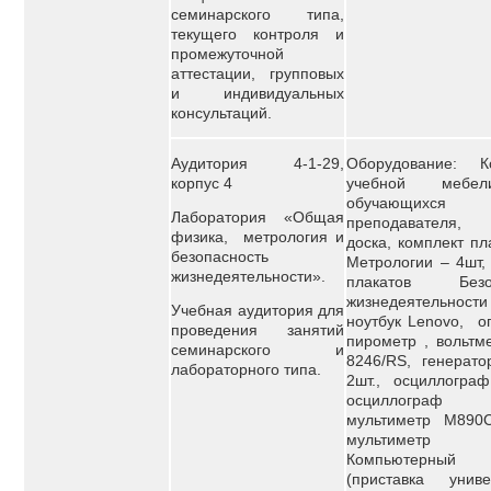
семинарского типа,
текущего контроля и
промежуточной
аттестации, групповых
и индивидуальных
консультаций.
Аудитория 4-1-29,
Оборудование: К
корпус 4
учебной мебе
обучающи
Лаборатория «Общая
преподавателя,
физика, метрология и
доска, комплект пл
безопасность
Метрологии – 4шт,
жизнедеятельности».
плакатов Безоп
жизнедеятельности
Учебная аудитория для
ноутбук Lenovo, о
проведения занятий
пирометр , вольтм
семинарского и
8246/RS, генерато
лабораторного типа.
2шт., осциллограф
осциллограф 
мультиметр М890C
мультиметр 
Компьютерны
(приставка униве