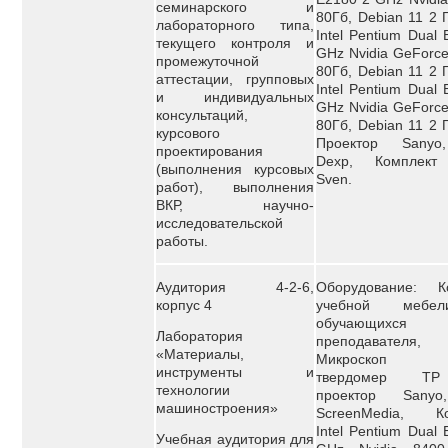
семинарского и
80Гб, Debian 11 2 
лабораторного типа,
Intel Pentium Dual 
текущего контроля и
GHz Nvidia GeForc
промежуточной
80Гб, Debian 11 2 
аттестации, групповых
Intel Pentium Dual 
и индивидуальных
GHz Nvidia GeForc
консультаций,
80Гб, Debian 11 2 
курсового
Проектор Sanyo
проектирования
Dexp, Комплект
(выполнения курсовых
Sven.
работ), выполнения
ВКР, научно-
исследовательской
работы.
Аудитория 4-2-6,
Оборудование: К
корпус 4
учебной мебе
обучающи
Лаборатория
преподавателя,
«Материалы,
Микроскоп М
инструменты и
твердомер ТР
технологии
проектор Sanyo
машиностроения»
ScreenMedia, К
Intel Pentium Dual 
Учебная аудитория для