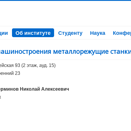
ции
Об институте
Студенту
Наука
Конфе
машиностроения металлорежущие станки
йская 93 (2 этаж, ауд. 15)
ренний 23
рой: Перминов Николай Алексеевич
к