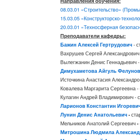
Направления обучения:
08.03.01 «Строительство» (Пром
15.03.05 «Конструкторско-техно
20.03.01 «Техносферная безопасн
Преподаватели кафедры:
Бажин Алексей Гертрудович
- 
Вахрушев Сергей Александрович 
Вылегжанин Денис Геннадьевич 
Димухаметова Айгуль Фелуно
Источкина Анастасия Александро
Ковалева Маргарита Сергеевна -
Кулагин Андрей Владимирович - 
Ларионов Константин Игореви
Лунин Денис Анатольевич
-
ста
Мельников Анатолий Сергеевич
-
Митрошина Людмила Александ