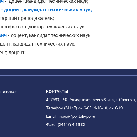
ич
-
доцент,кандидат технических наук;
 доцент, кандидат технических наук;
тарший преподаватель;
профессор, доктор технических наук;
вич
-
доцент,
кандидат технических наук;
цент,
кандидат технических наук;
ент, доцент;
шникова»
КОНТАКТЫ
427960, РФ, Удмуртская республика, г.Сарапул,
Телефон (34147) 4-16-03, 4-16-10, 4-16-19
Email: inbox@politehvpo.ru
Факс: (34147) 4-16-03