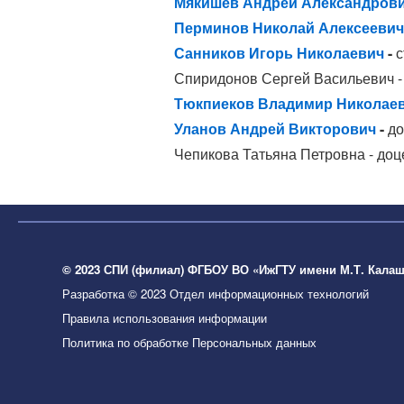
Мякишев Андрей Александров
Перминов Николай Алексеевич -
Санников Игорь Николаевич
-
с
Спиридонов Сергей Васильевич - 
Тюкпиеков Владимир Николае
Уланов Андрей Викторович
-
до
Чепикова Татьяна Петровна -
доц
© 2023 СПИ (филиал) ФГБОУ ВО «ИжГТУ имени М.Т. Кала
Разработка © 2023 Отдел информационных технологий
Правила использования информации
Политика по обработке Персональных данных