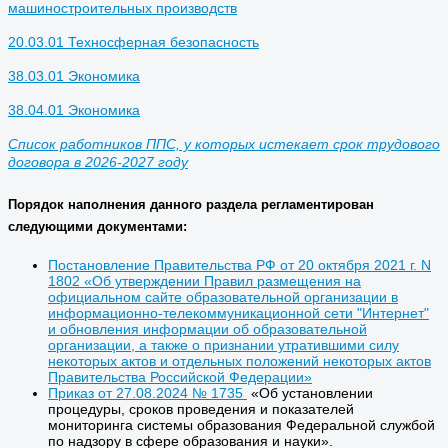
машиностроительных производств
20.03.01 Техносферная безопасность
38.03.01 Экономика
38.04.01 Экономика
Список работников ППС, у которых истекает срок трудового
договора в 2026-2027 году
Порядок наполнения данного раздела регламентирован
следующими документами:
Постановление Правительства РФ от 20 октября 2021 г. N
1802 «Об утверждении Правил размещения на
официальном сайте образовательной организации в
информационно-телекоммуникационной сети "Интернет"
и обновления информации об образовательной
организации, а также о признании утратившими силу
некоторых актов и отдельных положений некоторых актов
Правительства Российской Федерации»
Приказ от 27.08.2024 № 1735
«Об установлении
процедуры, сроков проведения и показателей
мониторинга системы образования Федеральной службой
по надзору в сфере образования и науки».