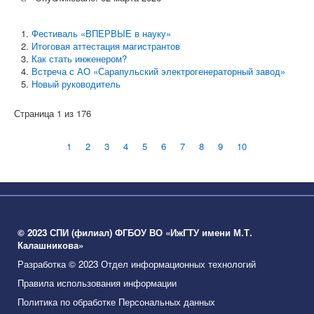
Фестиваль «ВПЕРВЫЕ в науку»
Итоговая аттестация магистрантов
Как стать инженером?
Встреча с АО «Сарапульский электрогенераторный завод»
Новый руководитель
Страница 1 из 176
1
2
3
4
5
6
7
8
9
10
© 2023 СПИ (филиал) ФГБОУ ВО «ИжГТУ имени М.Т.
Калашникова»
Разработка © 2023 Отдел информационных технологий
Правила использования информации
Политика по обработке Персональных данных