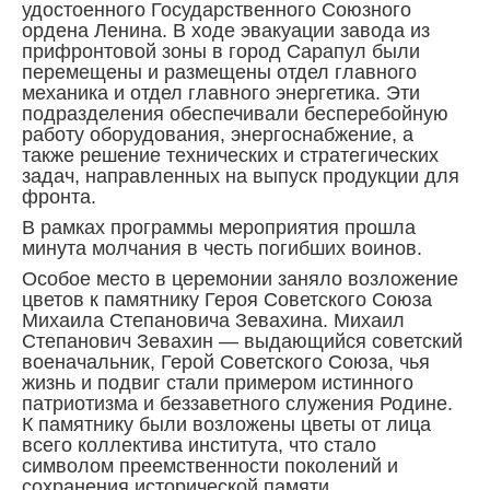
удостоенного Государственного Союзного
ордена Ленина. В ходе эвакуации завода из
прифронтовой зоны в город Сарапул были
перемещены и размещены отдел главного
механика и отдел главного энергетика. Эти
подразделения обеспечивали бесперебойную
работу оборудования, энергоснабжение, а
также решение технических и стратегических
задач, направленных на выпуск продукции для
фронта.
В рамках программы мероприятия прошла
минута молчания в честь погибших воинов.
Особое место в церемонии заняло возложение
цветов к памятнику Героя Советского Союза
Михаила Степановича Зевахина. Михаил
Степанович Зевахин — выдающийся советский
военачальник, Герой Советского Союза, чья
жизнь и подвиг стали примером истинного
патриотизма и беззаветного служения Родине.
К памятнику были возложены цветы от лица
всего коллектива института, что стало
символом преемственности поколений и
сохранения исторической памяти.