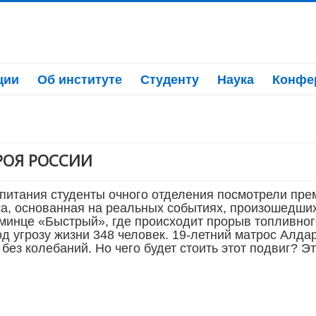
ции
Об институте
Студенту
Наука
Конфе
РОЯ РОССИИ
спитания студенты очного отделения посмотрели прем
ма, основанная на реальных событиях, произошедших 
минце «Быстрый», где происходит прорыв топливного
од угрозу жизни 348 человек. 19-летний матрос Алд
без колебаний. Но чего будет стоить этот подвиг? Э