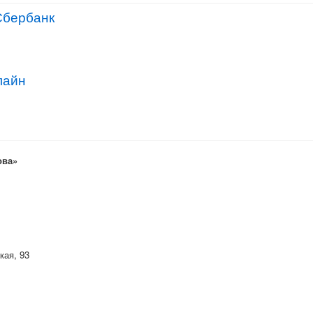
Сбербанк
лайн
ова»
кая, 93